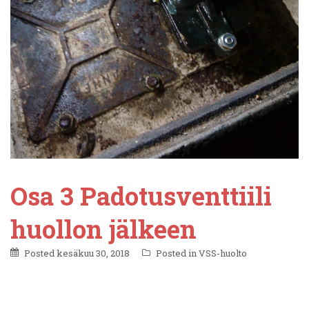
Osa 3 Padotusventtiili
huollon jälkeen
Posted
kesäkuu 30, 2018
Posted in
VSS-huolto