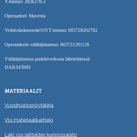
Y-tunnus: 2826278-2
Operaattori: Maventa
Verkkolaskuosoite/OVT-tunnus: 003728262782
Operaattorin välittäjätunnus: 003721291126
Välittäjätunnus pankkiverkosta lähetettäessä:
DABAFIHH
MATERIAALIT
Vuosihuoltopöytäkirja
Vss materiaaliluettelo
Laki: vss laitteiden kunnossapito