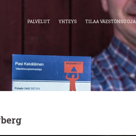
PALVELUT
YHTEYS
TILAA VÄESTÖNSUOJ
yberg