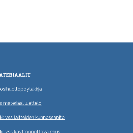
ATERIAALIT
osihuoltopöytäkirja
s materiaaliluettelo
ki: vss laitteiden kunnossapito
ki: vss käyttöönottovalmius