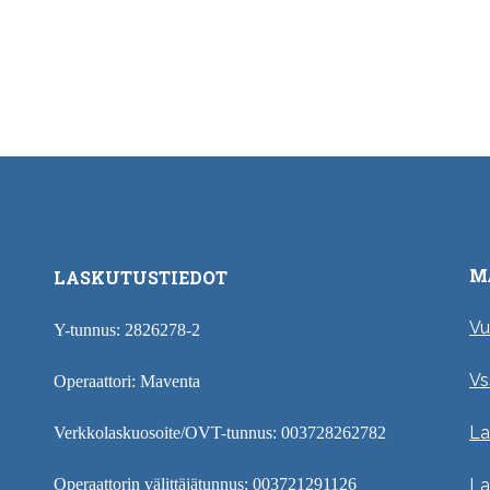
M
LASKUTUSTIEDOT
Vu
Y-tunnus: 2826278-2
Vs
Operaattori: Maventa
La
Verkkolaskuosoite/OVT-tunnus: 003728262782
Operaattorin välittäjätunnus: 003721291126
La