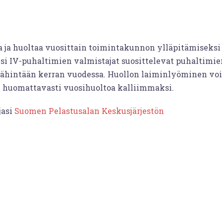
a ja huoltaa vuosittain toimintakunnon ylläpitämiseksi 
i IV-puhaltimien valmistajat suosittelevat puhaltimie
hintään kerran vuodessa. Huollon laiminlyöminen voi
ee huomattavasti vuosihuoltoa kalliimmaksi.
jasi
Suomen Pelastusalan Keskusjärjestön