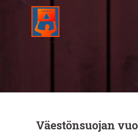
Skip
to
content
Väestönsuojan vuo