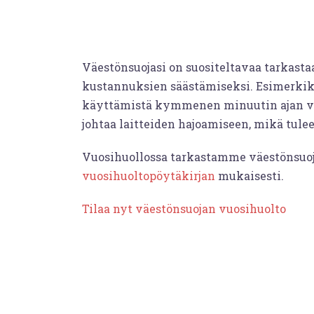
Väestönsuojasi on suositeltavaa tarkasta
kustannuksien säästämiseksi. Esimerkiks
käyttämistä kymmenen minuutin ajan vä
johtaa laitteiden hajoamiseen, mikä tul
Vuosihuollossa tarkastamme väestönsuo
vuosihuoltopöytäkirjan
mukaisesti.
Tilaa nyt väestönsuojan vuosihuolto