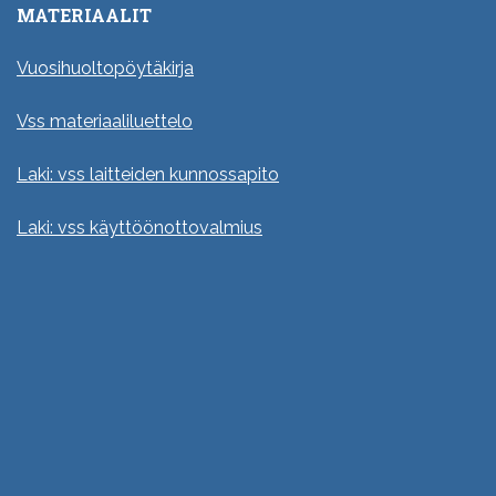
MATERIAALIT
Vuosihuoltopöytäkirja
Vss materiaaliluettelo
Laki: vss laitteiden kunnossapito
Laki: vss käyttöönottovalmius