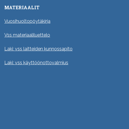
MATERIAALIT
Vuosihuoltopöytäkirja
Vss materiaaliluettelo
Laki: vss laitteiden kunnossapito
Laki: vss käyttöönottovalmius