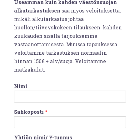
Useamman kuin kahden väestönsuojan
alkutarkastuksen
saa myös veloituksetta,
mikäli alkutarkastus johtaa
huollon/tiiveyskokeen tilaukseen kahden
kuukauden sisällä tarjouksemme
vastaanottamisesta. Muussa tapauksessa
veloitamme tarkastuksen normaalin
hinnan 150€ + alv/suoja. Veloitamme
matkakulut.
Nimi
Sähköposti
*
Yhtiön nimi/ Y-tunnus